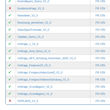
Kontrolltypen_Demo_V1_0
FR
/
EN
Kundenumfrage_V1_0
FR
/
EN
Newsletter_V1_0
FR
/
EN
Rechnung_einreichen_V1_0
FR
/
EN
SwissEgovFormular_V1_0
FR
/
EN
Tabellen_Demo_V1_0
FR
/
EN
Umfrage_1_V1_0
FR
/
EN
Umfrage_Acta_Nova_V1_0
FR
/
EN
Umfrage_AFS_Schulung_November_2020_V1_0
FR
/
EN
Umfrage_Features23_V2_0
FR
/
EN
Umfrage_Fortgeschritten1und2_V1_0
FR
/
EN
Umfrage_FortgeschrittenenSchulung_V1_0
FR
/
EN
Umfrage_Grundlagen1_V2_0
FR
/
EN
Umfrage_Grundlagen2_V1_0
FR
/
EN
VORLAGE_V1_0
FR
/
EN