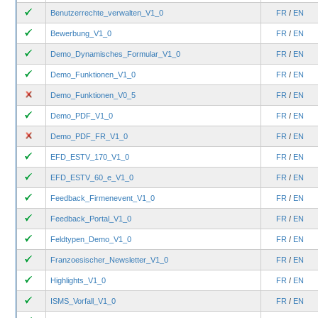
Benutzerrechte_verwalten_V1_0
FR
/
EN
Bewerbung_V1_0
FR
/
EN
Demo_Dynamisches_Formular_V1_0
FR
/
EN
Demo_Funktionen_V1_0
FR
/
EN
Demo_Funktionen_V0_5
FR
/
EN
Demo_PDF_V1_0
FR
/
EN
Demo_PDF_FR_V1_0
FR
/
EN
EFD_ESTV_170_V1_0
FR
/
EN
EFD_ESTV_60_e_V1_0
FR
/
EN
Feedback_Firmenevent_V1_0
FR
/
EN
Feedback_Portal_V1_0
FR
/
EN
Feldtypen_Demo_V1_0
FR
/
EN
Franzoesischer_Newsletter_V1_0
FR
/
EN
Highlights_V1_0
FR
/
EN
ISMS_Vorfall_V1_0
FR
/
EN