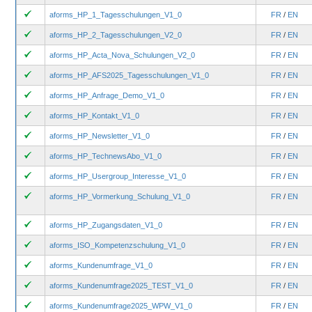
aforms_HP_1_Tagesschulungen_V1_0
FR
/
EN
aforms_HP_2_Tagesschulungen_V2_0
FR
/
EN
aforms_HP_Acta_Nova_Schulungen_V2_0
FR
/
EN
aforms_HP_AFS2025_Tagesschulungen_V1_0
FR
/
EN
aforms_HP_Anfrage_Demo_V1_0
FR
/
EN
aforms_HP_Kontakt_V1_0
FR
/
EN
aforms_HP_Newsletter_V1_0
FR
/
EN
aforms_HP_TechnewsAbo_V1_0
FR
/
EN
aforms_HP_Usergroup_Interesse_V1_0
FR
/
EN
aforms_HP_Vormerkung_Schulung_V1_0
FR
/
EN
aforms_HP_Zugangsdaten_V1_0
FR
/
EN
aforms_ISO_Kompetenzschulung_V1_0
FR
/
EN
aforms_Kundenumfrage_V1_0
FR
/
EN
aforms_Kundenumfrage2025_TEST_V1_0
FR
/
EN
aforms_Kundenumfrage2025_WPW_V1_0
FR
/
EN