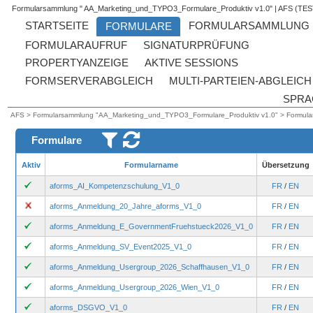
Formularsammlung " AA_Marketing_und_TYPO3_Formulare_Produktiv v1.0"
AFS (TES
AFS > Formularsammlung "AA_Marketing_und_TYPO3_Formulare_Produktiv v1.0" > Formularl
Formulare
Aktiv
Formularname
Übersetzung
aforms_AI_Kompetenzschulung_V1_0
FR
/
EN
aforms_Anmeldung_20_Jahre_aforms_V1_0
FR
/
EN
aforms_Anmeldung_E_GovernmentFruehstueck2026_V1_0
FR
/
EN
aforms_Anmeldung_SV_Event2025_V1_0
FR
/
EN
aforms_Anmeldung_Usergroup_2026_Schaffhausen_V1_0
FR
/
EN
aforms_Anmeldung_Usergroup_2026_Wien_V1_0
FR
/
EN
aforms_DSGVO_V1_0
FR
/
EN