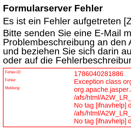
Formularserver Fehler
Es ist ein Fehler aufgetreten 
Bitte senden Sie eine E-Mail 
Problembeschreibung an den 
und beziehen Sie sich darin a
oder auf die Fehlerbeschreibu
Fehler-ID:
1786040281886
Fehler:
Exception class o
Meldung:
org.apache.jasper
/afs/html/A2W_LR_W
No tag [ifnavhelp] d
/afs/html/A2W_LR_W
No tag [ifnavhelp] d