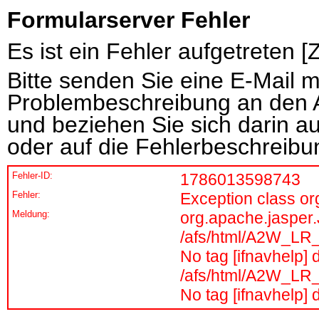
Formularserver Fehler
Es ist ein Fehler aufgetreten 
Bitte senden Sie eine E-Mail 
Problembeschreibung an den 
und beziehen Sie sich darin a
oder auf die Fehlerbeschreibu
Fehler-ID:
1786013598743
Fehler:
Exception class o
Meldung:
org.apache.jasper
/afs/html/A2W_LR_W
No tag [ifnavhelp] d
/afs/html/A2W_LR_W
No tag [ifnavhelp] d